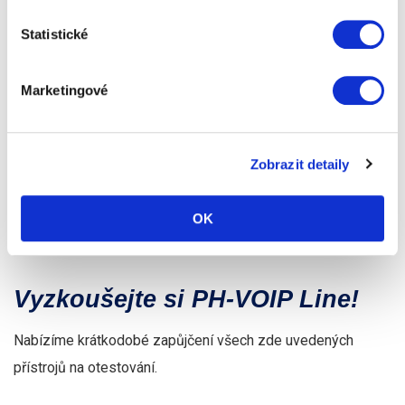
Pevné linky slabý
19hod. – 7hod.
0.40,-
Statistické
provoz
Marketingové
Mobilní sítě v ČR
Eurotel, T-mobile, Vodafone
1.50,-
SMS do mobilních
(garantované doručení
1 ,-
sítí
s informací o procesu)
Zobrazit detaily
Zahraniční
najdete na stránkách www.ph-
Od
net.cz
1.80,-
OK
Vyzkoušejte si PH-VOIP Line!
Nabízíme krátkodobé zapůjčení všech zde uvedených
přístrojů na otestování.