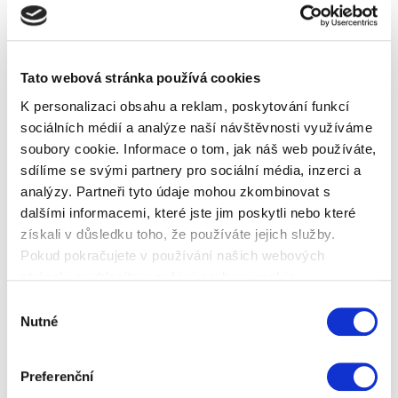
Ceník volání se službou PH-
Tato webová stránka používá cookies
VOIP-LINE:
K personalizaci obsahu a reklam, poskytování funkcí
sociálních médií a analýze naší návštěvnosti využíváme
cena
soubory cookie. Informace o tom, jak náš web používáte,
poznámka
Kč/min.
sdílíme se svými partnery pro sociální média, inzerci a
Měsíční paušální
Zdarma
analýzy. Partneři tyto údaje mohou zkombinovat s
dalšími informacemi, které jste jim poskytli nebo které
poplatek
získali v důsledku toho, že používáte jejich služby.
V síti VoIP-Line +
např.: Cesnet, Ha-vel, Fayn,
Zdarma
Pokud pokračujete v používání našich webových
ostatní VoIP sítě
Volny, 802.cz .......atd.
stránek, souhlasíte s našimi soubory cookie.
Výběr
Tísňová volání
112, 150, 155, 158
Zdarma
Nutné
souhlasu
Zelené linky
800, 822
Zdarma
Pevné linky silný
7hod. – 19hod.
0.70,-
Preferenční
provoz