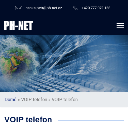
hanka.petr@ph-net.cz
+420 777 072 128
Domů
» VOIP telefon » VOIP telefon
VOIP telefon