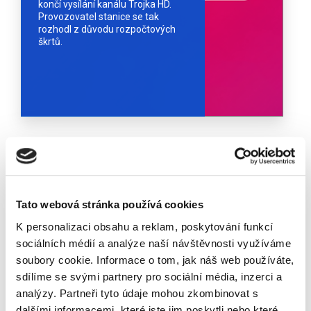
končí vysílání kanálu Trojka HD.
Provozovatel stanice se tak
rozhodl z důvodu rozpočtových
škrtů.
archiv novinek
Rychlé odkazy
Tato webová stránka používá cookies
K personalizaci obsahu a reklam, poskytování funkcí
PŘIHLÁŠENÍ DO MĚŘENÍ
sociálních médií a analýze naší návštěvnosti využíváme
soubory cookie. Informace o tom, jak náš web používáte,
PŘIHLÁŠENÍ DO VOIP
sdílíme se svými partnery pro sociální média, inzerci a
analýzy. Partneři tyto údaje mohou zkombinovat s
dalšími informacemi, které jste jim poskytli nebo které