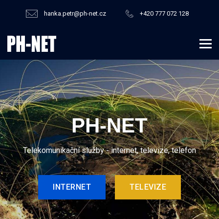
hanka.petr@ph-net.cz
+420 777 072 128
PH-NET
Telekomunikační služby - internet, televize, telefon
INTERNET
TELEVIZE