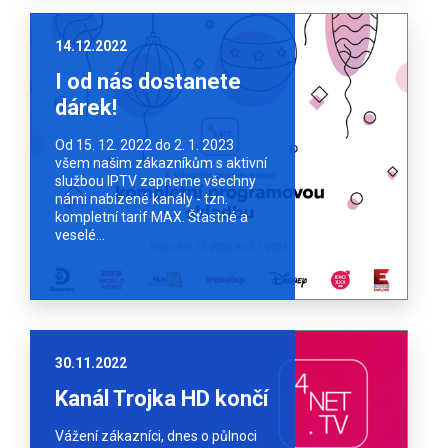
14.12.2022
I od nás dostanete
dárek!
Od 15. 12. 2022 do 2. 1. 2023
všem našim zákazníkům s aktivní
službou IPTV zapneme všechny
námi nabízené kanály - tzn.
kompletní tarif MAX. Šťastné a
veselé...
30.11.2022
Kanál Trojka HD končí
Vážení zákazníci, dnes o půlnoci