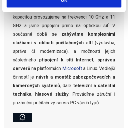
OK
zkušenosti. Páteřní spoje s dostatečnou datovou
kapacitou provozujeme na frekvenci 10 GHz a 11
GHz a jsme připojeni přímo na optickou síť. V
současné době se
zabýváme komplexními
službami v oblasti počítačových sítí
(výstavba,
správa či modernizace), a možností jejich
následného
připojení k síti Internet
,
správou
serverů
na platformách
Microsoft
a Linux. Vedlejší
činností je
návrh a montáž zabezpečovacích a
kamerových systémů
, dále
televizní a satelitní
technika
,
hlasové služby
. Provádíme záruční i
pozáruční počítačový servis PC všech typů.