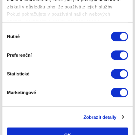
PŘIHLÁŠENÍ DO IPTV
získali v důsledku toho, že používáte jejich služby.
Pokud pokračujete v používání našich webových
stránek, souhlasíte s našimi soubory cookie.
VZDÁLENÁ PODPORA
Výběr
Nutné
souhlasu
Preferenční
Statistické
Vítejte na stránkách společnosti Petr Hanka PH-
Net , která nabízí neomezený vysokorychlostní
Marketingové
přístup k Internetové síti . Naše služby jsou
zaměřeny na domácí uživatele i na firemní klientelu
v Královehradeckém kraji. Nabízíme vysokou
Zobrazit detaily
kvalitu za stabilní a nízké ceny.
S provozem bezdrátových sítí máme již dlouholeté