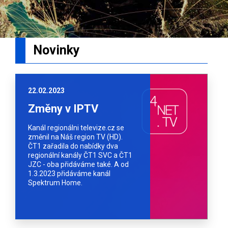
Novinky
22.02.2023
Změny v IPTV
Kanál regionálni televize.cz se
změnil na Náš region TV (HD).
ČT1 zařadila do nabídky dva
regionální kanály ČT1 SVC a ČT1
JZC - oba přidáváme také. A od
1.3.2023 přidáváme kanál
Spektrum Home.